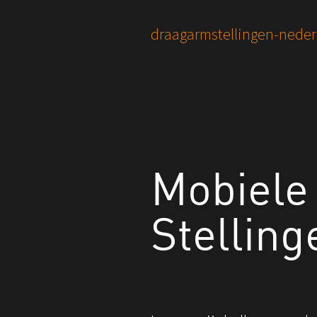
You are here:
draagarmstellingen-neder
Mobiele
Stelling