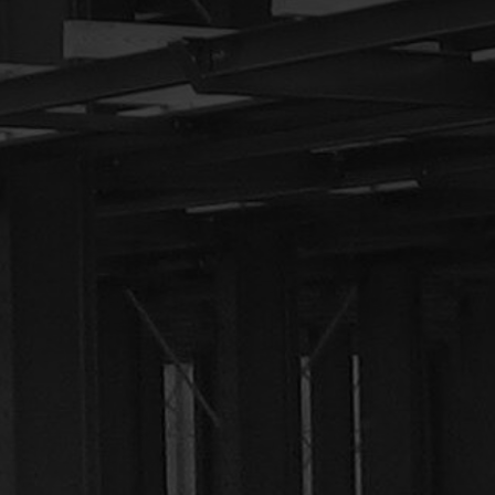
lingen-
 op!