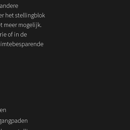
 andere
r het stellingblok
t meer mogelijk.
ie of in de
ruimtebesparende
gen
e gangpaden