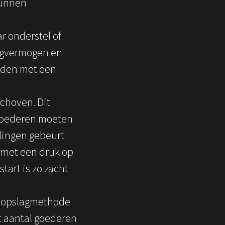
kunnen
r onderstel of
aagvermogen en
bonden met een
schoven. Dit
e goederen moeten
lingen gebeurt
e met een druk op
tart is zo zacht
te opslagmethode
t aantal goederen