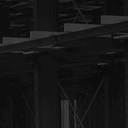
Tel: 010 5213301
Email:
info@draagarmstel
nederland.nl
Neem nu Kontakt