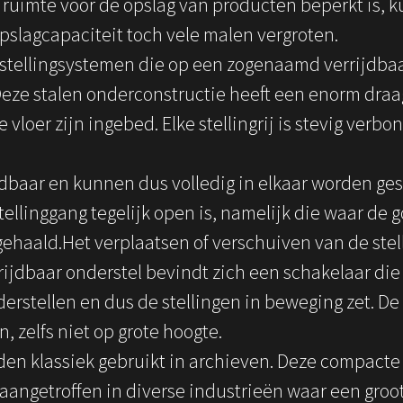
 ruimte voor de opslag van producten beperkt is, 
opslagcapaciteit toch vele malen vergroten.
n stellingsystemen die op een zogenaamd verrijdbaa
Deze stalen onderconstructie heeft een enorm dr
e vloer zijn ingebed. Elke stellingrij is stevig ver
rijdbaar en kunnen dus volledig in elkaar worden ge
tellinggang tegelijk open is, namelijk die waar d
haald.Het verplaatsen of verschuiven van de stel
rrijdbaar onderstel bevindt zich een schakelaar di
erstellen en dus de stellingen in beweging zet. De s
en, zelfs niet op grote hoogte.
rden klassiek gebruikt in archieven. Deze compac
 aangetroffen in diverse industrieën waar een groo