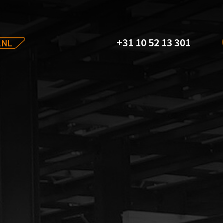
+31 10 52 13 301
agtechniek
ien u een
 aarzel dan
p te nemen.