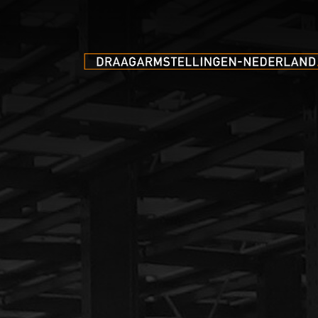
Voor alle vragen over opsl
en opslagsystemen, of ind
individuele offerte wenst,
niet om contact met ons o
Kontakt: