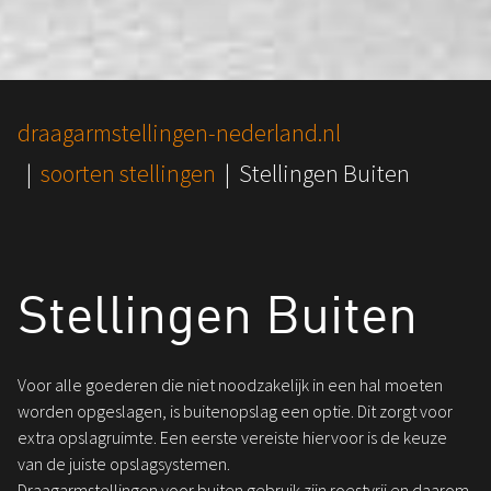
You are here:
draagarmstellingen-nederland.nl
soorten stellingen
Stellingen Buiten
Stellingen Buiten
Voor alle goederen die niet noodzakelijk in een hal moeten
worden opgeslagen, is buitenopslag een optie. Dit zorgt voor
extra opslagruimte. Een eerste vereiste hiervoor is de keuze
van de juiste opslagsystemen.
Draagarmstellingen voor buiten gebruik zijn roestvrij en daarom