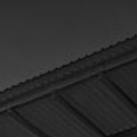
Voor alle vragen over opslagtechniek en opslagsystemen, of
indien u een individuele offerte wenst, aarzel dan niet om
contact met ons op te nemen.
Kontakt:
Tel: 010 5213301
Email:
info@draagarmstellingen-nederland.nl
Neem nu Kontakt op!